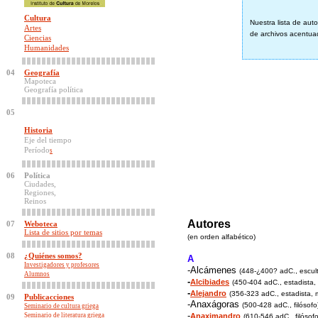
Cultura
Nuestra lista de aut
Artes
de archivos acentuad
Ciencias
Humanidades
04
Geografía
Mapoteca
Geografía política
05
Historia
Eje del tiempo
Período
s
06
Política
Ciudades,
Regiones,
Reinos
Autores
07
Weboteca
Lista de sitios por temas
(en orden alfabético)
08
¿Quiénes somos?
A
Investigadores y profesores
-Alcámenes
(448-¿400? adC., escult
Alumnos
-
Alcibiades
(450-404 adC., estadista, m
-
Alejandro
(356-323 adC., estadista, mi
09
Publicacciones
-Anaxágoras
(500-428 adC., filósof
Seminario de cultura griega
-
Seminario de literatura griega
Anaximandro
(610-546 adC., filósofo