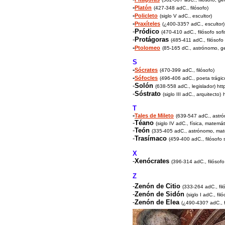
-
Platón
(427-348 adC., filósofo)
-
Policleto
(siglo V adC., escultor)
-
Praxíteles
(¿400-335? adC., escultor)
-
Pródico
(470-410 adC., filósofo sofi
-
Protágoras
(485-411 adC., filósofo 
-
Ptolomeo
(85-165 dC.,
astrónomo, g
S
-
Sócrates
(470-399 adC., filósofo)
-
Sófocles
(496-406 adC., poeta trágic
-
Solón
(638-558 adC., legislador)
htt
-
Sóstrato
(siglo III adC., arquitecto)
T
-
Tales de Mileto
(639-547 adC., astró
-
Téano
(siglo IV adC., física, matemát
-
Teón
(335-405 adC., astrónomo, mate
-
Trasímaco
(459-400 adC., filósofo s
X
-
Xenócrates
(396-314 adC.,
filósofo
Z
-
Zenón de Citio
(333-264 adC.,
fil
-
Zenón de Sidón
(siglo I adC., fil
-
Zenón de Elea
(¿490-430? adC.,
f