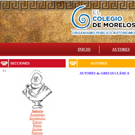
INICIO
AUTORES
SECCIONES
AUTORES
01
AUTORES
de GRECIA CLÁSICA
Autores
Aristóteles
Arquitectos
Físicos
Platón
Juristas
Pintores