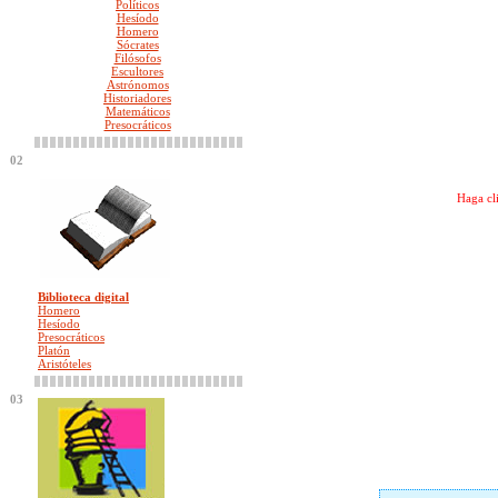
Políticos
Hesíodo
Homero
Sócrates
Filósofos
Escultores
Astrónomos
Historiadores
Matemáticos
Presocráticos
02
Haga cli
Biblioteca digital
Homero
Hesíodo
Presocráticos
Platón
Aristóteles
03