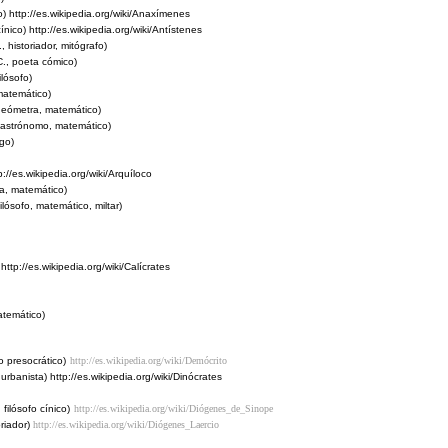
o)
http://es.wikipedia.org/wiki/Anaxímenes
cínico)
http://es.wikipedia.org/wiki/Antístenes
 historiador, mitógrafo)
C., poeta cómico)
ilósofo)
matemático)
geómetra, matemático)
 astrónomo, matemático)
go)
://es.wikipedia.org/wiki/Arquíloco
a, matemático)
lósofo, matemático, miltar)
http://es.wikipedia.org/wiki/Calícrates
atemático)
o presocrático)
http://es.wikipedia.org/wiki/Demócrito
 urbanista)
http://es.wikipedia.org/wiki/Dinócrates
filósofo cínico)
http://es.wikipedia.org/wiki/Diógenes_de_Sinope
oriador)
http://es.wikipedia.org/wiki/Diógenes_Laercio