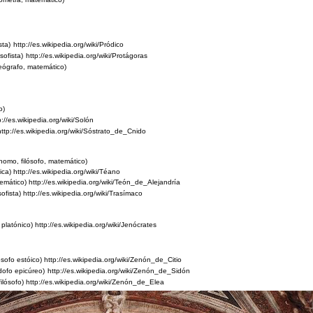
sta)
http://es.wikipedia.org/wiki/Pródico
sofista)
http://es.wikipedia.org/wiki/Protágoras
eógrafo, matemático
)
o)
p://es.wikipedia.org/wiki/Solón
http://es.wikipedia.org/wiki/Sóstrato_de_Cnido
nomo, filósofo, matemático)
ica) http://es.wikipedia.org/wiki/Téano
mático) http://es.wikipedia.org/wiki/Teón_de_Alejandría
ofista)
http://es.wikipedia.org/wiki/Trasímaco
 platónico)
http://es.wikipedia.org/wiki/Jenócrates
ósofo estóico)
http://es.wikipedia.org/wiki/Zenón_de_Citio
ódofo epicúreo)
http://es.wikipedia.org/wiki/Zenón_de_Sidón
ilósofo)
http://es.wikipedia.org/wiki/Zenón_de_Elea