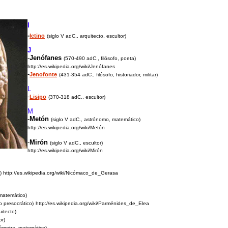
I
-
Ictino
(siglo V adC., arquitecto, escultor)
J
-
Jenófanes
(570-490 adC., filósofo, poeta)
http://es.wikipedia.org/wiki/Jenófanes
-
Jenofonte
(431-354 adC., filósofo, historiador, militar)
L
-
Lisipo
(370-318 adC., escultor)
M
-
Metón
(siglo V adC., astrónomo, matemático)
http://es.wikipedia.org/wiki/Metón
-
Mirón
(
siglo V
adC., escultor)
http://es.wikipedia.org/wiki/Mirón
)
http://es.wikipedia.org/wiki/Nicómaco_de_Gerasa
, matemático)
o presocrático)
http://es.wikipedia.org/wiki/Parménides_de_Elea
itecto)
or)
eómetra, matemático)