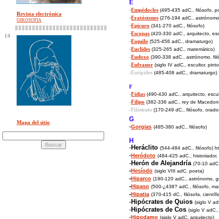
E
-
Empédocles
(495-435 adC., filósofo, po
Revista electrónica
-
Eratóstenes
(276-194 adC., astrónomo
OIKOSOFIA
-
Epicuro
(341-270 adC., filósofo)
-
Escopas
(420-330 adC., arquitecto, esc
14
-
Esquilo
(525-456 adC., dramaturgo)
-
Euclides
(325-265 adC., matemático)
-
Eudoxo
(390-338 adC., astrónomo, fil
-
Eufranor
(siglo IV adC., escultor, pinto
-Eurípides
(485-408 adC., dramaturgo)
F
-
Fidias
(490-430 adC., arquitecto, escul
-
Filipo
(382-336 adC., rey de Macedon
-Filóstrato
(170-249 dC., filósofo, orado
G
Mapa del sitio
-
Gorgias
(485-380 adC., filósofo)
H
-
Heráclito
(544-484 adC.,
filósofo) h
-
Heródoto
(484-425 adC., historiador,
-
Herón de Alejandría
(70-10 adC.
-
Hesíodo
(siglo VIII adC. poeta)
-
Hiparco
(190-120 adC., astrónomo, g
-
Hipaso
(500-¿438? adC., filósofo, ma
-
Hipatia
(370-415 dC., filósofa, científi
-
Hipócrates de Quios
(siglo V a
-
Hipócrates de Cos
(siglo V adC.
-
Hipodamo
(siglo V adC. arquitecto)