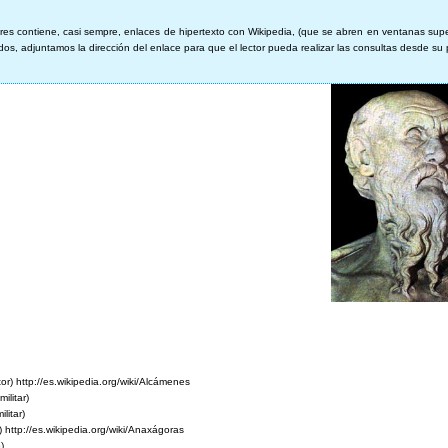
ores contiene, casi sempre, enlaces de hipertexto con Wikipedia, (que se abren en ventanas sup
os, adjuntamos la dirección del enlace para que el lector pueda realizar las consultas desde su
or) http://es.wikipedia.org/wiki/Alcámenes
ilitar)
litar)
o)
http://es.wikipedia.org/wiki/Anaxágoras
)