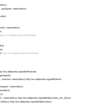
lítico)
, geógrafo, matemático)
ultor)
ósofo, matemático)
r)
http://es.wikipedia.org/wiki/Eurípides
tor)
ia)
r)
http://es.wikipedia.org/wiki/Filóstrato
ttp://es.wikipedia.org/wiki/Heráclito
 geógrafo)
, inventor, matemático)
http://es.wikipedia.org/wiki/Herón
eógrafo, matemático)
temático)
ca)
dC., matemático)
http://es.wikipedia.org/wiki/Hipócrates_de_Quíos
, médico)
http://es.wikipedia.org/wiki/Hipócrates)