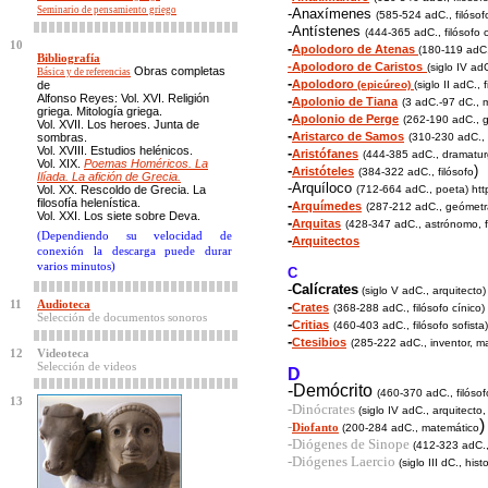
Seminario de pensamiento griego
-Anaxímenes
(585-524 adC., filósof
-Antístenes
(444-365 adC., filósofo 
10
-
Apolodoro de Atenas
(180-119 adC.,
Bibliografía
-
Apolodoro de Caristos
(siglo IV ad
Obras completas
Básica y de referencias
-
Apolodoro
de
(epicúreo)
(siglo II adC., f
Alfonso Reyes:
Vol. XVI. Religión
-
Apolonio de Tiana
(3 adC.-97 dC., 
griega. Mitología griega.
-
Apolonio de Perge
(262-190 adC., 
Vol. XVII. Los heroes. Junta de
-
Aristarco de Samos
sombras.
(310-230 adC.,
Vol. XVIII. Estudios helénicos.
-
Aristófanes
(444-385 adC., dramatur
Vol. XIX.
Poemas Homéricos. La
-
)
Aristóteles
(384-322 adC., filósofo
Ilíada. La afición de Grecia.
-Arquíloco
Vol. XX. Rescoldo de Grecia. La
(712-664 adC., poeta) http
filosofía helenística.
-
Arquímedes
(287-212 adC., geómetr
Vol. XXI. Los siete sobre Deva.
-
Arquitas
(428-347 adC., astrónomo, fi
(Dependiendo su velocidad de
-
Arquitectos
conexión la descarga puede durar
varios minutos)
C
-
Calícrates
(siglo V adC., arquitecto) 
11
Audioteca
-
Crates
(368-288 adC., filósofo cínico)
Selección de documentos sonoros
-
Critias
(460-403 adC., filósofo sofista)
-
Ctesibios
(285-222 adC., inventor, m
12
Videoteca
Selección de videos
D
-Demócrito
(460-370 adC., filósof
13
-Dinócrates
(siglo IV adC., arquitecto,
)
-
Diofanto
(200-284 adC.,
matemático
-Diógenes de Sinope
(412-323 adC., 
-Diógenes Laercio
(siglo III dC., hist